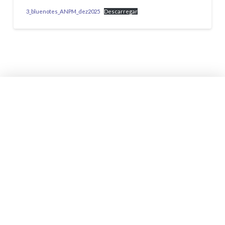
3_bluenotes_ANPM_dez2025
Descarregar